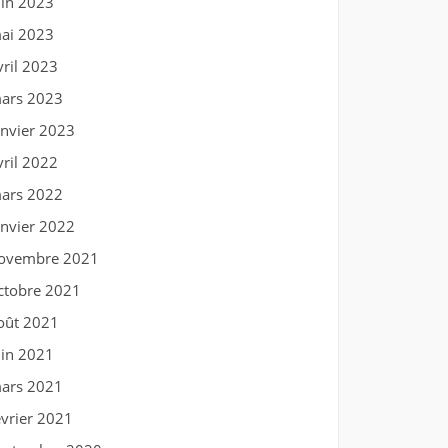
uin 2023
ai 2023
vril 2023
ars 2023
anvier 2023
vril 2022
ars 2022
anvier 2022
ovembre 2021
ctobre 2021
oût 2021
uin 2021
ars 2021
évrier 2021