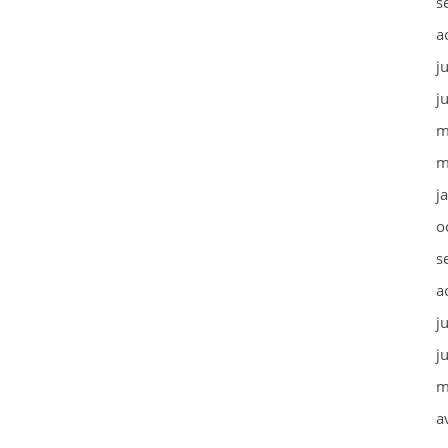
s
a
j
j
m
m
j
o
s
a
j
j
m
a