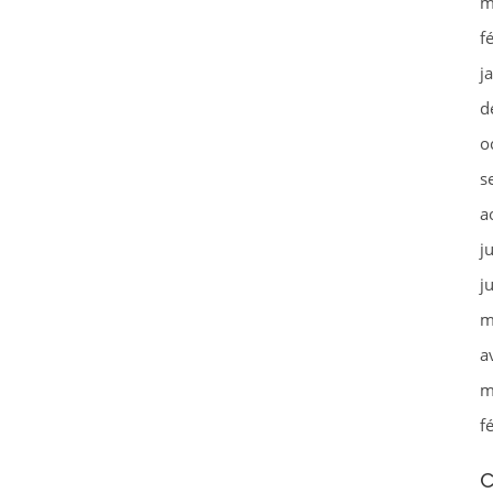
m
f
j
d
o
s
a
j
j
m
a
m
f
C