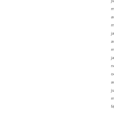
j
m
a
m
j
a
m
j
n
o
a
j
m
f