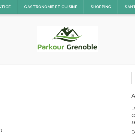
STIGE
GASTRONOMIE ET CUISINE
SHOPPING
SAN
R
A
L
c
s
t
C